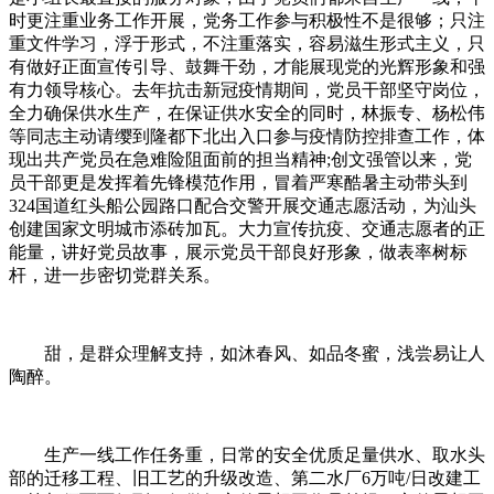
时更注重业务工作开展，党务工作参与积极性不是很够；只注
重文件学习，浮于形式，不注重落实，容易滋生形式主义，只
有做好正面宣传引导、鼓舞干劲，才能展现党的光辉形象和强
有力领导核心。去年抗击新冠疫情期间，党员干部坚守岗位，
全力确保供水生产，在保证供水安全的同时，林振专、杨松伟
等同志主动请缨到隆都下北出入口参与疫情防控排查工作，体
现出共产党员在急难险阻面前的担当精神;创文强管以来，党
员干部更是发挥着先锋模范作用，冒着严寒酷暑主动带头到
324国道红头船公园路口配合交警开展交通志愿活动，为汕头
创建国家文明城市添砖加瓦。大力宣传抗疫、交通志愿者的正
能量，讲好党员故事，展示党员干部良好形象，做表率树标
杆，进一步密切党群关系。
甜，是群众理解支持，如沐春风、如品冬蜜，浅尝易让人
陶醉。
生产一线工作任务重，日常的安全优质足量供水、取水头
部的迁移工程、旧工艺的升级改造、第二水厂6万吨/日改建工