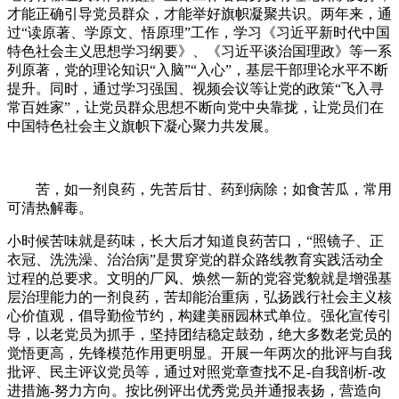
才能正确引导党员群众，才能举好旗帜凝聚共识。两年来，通
过“读原著、学原文、悟原理”工作，学习《习近平新时代中国
特色社会主义思想学习纲要》、《习近平谈治国理政》等一系
列原著，党的理论知识“入脑”“入心”，基层干部理论水平不断
提升。同时，通过学习强国、视频会议等让党的政策“飞入寻
常百姓家”，让党员群众思想不断向党中央靠拢，让党员们在
中国特色社会主义旗帜下凝心聚力共发展。
苦，如一剂良药，先苦后甘、药到病除；如食苦瓜，常用
可清热解毒。
小时候苦味就是药味，长大后才知道良药苦口，“照镜子、正
衣冠、洗洗澡、治治病”是贯穿党的群众路线教育实践活动全
过程的总要求。文明的厂风、焕然一新的党容党貌就是增强基
层治理能力的一剂良药，苦却能治重病，弘扬践行社会主义核
心价值观，倡导勤俭节约，构建美丽园林式单位。强化宣传引
导，以老党员为抓手，坚持团结稳定鼓劲，绝大多数老党员的
觉悟更高，先锋模范作用更明显。开展一年两次的批评与自我
批评、民主评议党员等，通过对照党章查找不足-自我剖析-改
进措施-努力方向。按比例评出优秀党员并通报表扬，营造向