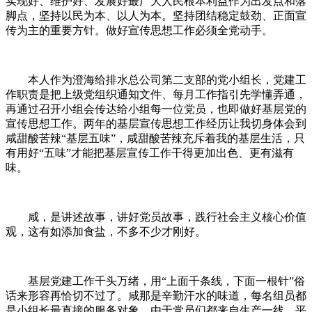
实现好、维护好、发展好最广大人民根本利益作为出发点和落
脚点，坚持以民为本、以人为本。坚持团结稳定鼓劲、正面宣
传为主的重要方针。做好宣传思想工作必须全党动手。
本人作为澄海给排水总公司第二支部的党小组长，党建工
作职责是把上级党组织通知文件、每月工作指引先学懂弄通，
再通过召开小组会传达给小组每一位党员，也即做好基层党的
宣传思想工作。两年的基层宣传思想工作经历让我切身体会到
咸甜酸苦辣“基层五味”，咸甜酸苦辣充斥着我的基层生活，只
有用好“五味”才能把基层宣传工作干得更加出色、更有滋有
味。
咸，是讲述故事，讲好党员故事，践行社会主义核心价值
观，这有如添加食盐，不多不少才刚好。
基层党建工作千头万绪，用“上面千条线，下面一根针”俗
话来形容再恰切不过了。咸那是辛勤汗水的味道，每名组员都
是小组长最直接的服务对象，由于党员们都来自生产一线，平