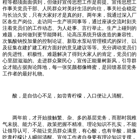
程等都须面面俱到，但做好宣传思想工作是前提。宣传思想工
作事关党员干部、人民群众对美好生活的向往，事关社会稳定
与长治久安，只有大家好才是真的好。两年来，我通过深入厂
区各生产岗位、走访同一生产班同事等，通过座谈交流时刻关
注着党员们的工作动态、为人处事、言行举止。生产上碰到的
难题，如何做到更节能降耗、论高压系统升级改造的兼容性、
次氯酸钠投加量的控制论证、新取水泵站管理模式的探讨、以
及征集在建扩建工程方面好的意见建议等等。充分调动党员们
的先进性、积极性。难题解决了得到大家人的肯定，党员们的
心里甜滋滋的。走进群众聚民心，宣传正能量树新风，引导群
众才能占据舆论阵地，每一张笑颜都像蜂蜜，是回馈基层党务
工作者的最好礼物。
酸，是自信心不足，如尝青柠檬，入口便让人清醒。
两年前，才开始接触繁、杂、多的基层党务，而那时我稚
气未脱、能力不足、政策把握不精准、理论知识不扎实，不能
让领导认可、不能让党员群众满意，有心酸，也有辛酸，就像
吃青柠檬让人瞬间清醒。宣传工作者自身要有理论知识支撑，