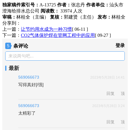
独家稿件索引号：
A-13725
作者：
张志丹
作者单位：
汕头市
澄海给排水总公司
阅读数：
33974 人次
审稿：
林桂全（主编）
复核：
郭建贤（主任）
发布：
林桂全
分享到：
上一篇：
让节约用水成为一种习惯
[ 06-11 ]
下一篇：
CO2气体保护焊在管网工程中的应用
[ 09-27 ]
条评论
登录
5
来说两句吧...
最新
569066673
2023年5月28日 14:41
写得真好[/强]
回复
顶
569066673
2023年5月28日 3:24
太精彩了
回复
顶