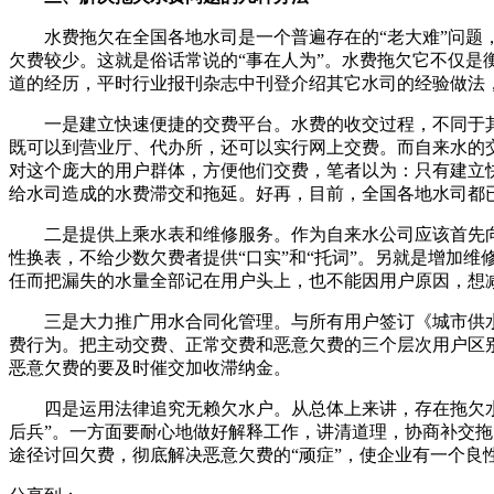
水费拖欠在全国各地水司是一个普遍存在的“老大难”问题，
欠费较少。这就是俗话常说的“事在人为”。水费拖欠它不仅
道的经历，平时行业报刊杂志中刊登介绍其它水司的经验做法
一是建立快速便捷的交费平台。水费的收交过程，不同于其
既可以到营业厅、代办所，还可以实行网上交费。而自来水的
对这个庞大的用户群体，方便他们交费，笔者以为：只有建立
给水司造成的水费滞交和拖延。好再，目前，全国各地水司都已
二是提供上乘水表和维修服务。作为自来水公司应该首先向
性换表，不给少数欠费者提供“口实”和“托词”。另就是增加
任而把漏失的水量全部记在用户头上，也不能因用户原因，想
三是大力推广用水合同化管理。与所有用户签订《城市供水
费行为。把主动交费、正常交费和恶意欠费的三个层次用户区
恶意欠费的要及时催交加收滞纳金。
四是运用法律追究无赖欠水户。从总体上来讲，存在拖欠水费
后兵”。一方面要耐心地做好解释工作，讲清道理，协商补交
途径讨回欠费，彻底解决恶意欠费的“顽症”，使企业有一个良