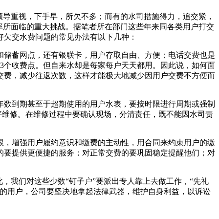
领导重视，下手早，所欠不多；而有的水司措施得力，追交紧，
率所面临的重大挑战。据笔者所在部门这些年来同各类用户打交
好欠交水费问题的常见办法有以下几种：
储蓄网点，还有银联卡，用户存取自由、方便；电话交费也是
3个收费点。但自来水却是每家每户天天都用。因此说，如何面
交费，减少往返次数，这样才能极大地减少因用户交费不方便而
数到期甚至于超期使用的用户水表，要按时限进行周期或强制
好维修。在维修过程中要确认现场，分清责任，既不能因水司责
，增强用户履约意识和缴费的主动性，用合同来约束用户的缴
的要提供更便捷的服务；对正常交费的要巩固稳定提醒他们；对
我们对这些少数“钉子户”要派出专人靠上去做工作，“先礼
费的用户，公司要坚决地拿起法律武器，维护自身利益，以诉讼