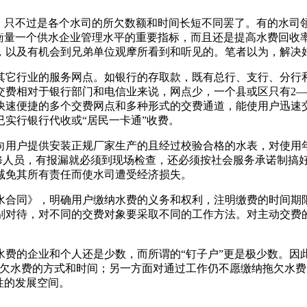
只不过是各个水司的所欠数额和时间长短不同罢了。有的水司
是衡量一个供水企业管理水平的重要指标，而且还是提高水费回收
，以及有机会到兄弟单位观摩所看到和听见的。笔者以为，解决
它行业的服务网点。如银行的存取款，既有总行、支行、分行和
交费相对于银行部门和电信业来说，网点少，一个县或区只有2—
快速便捷的多个交费网点和多种形式的交费通道，能使用户迅速
实行银行代收或“居民一卡通”收费。
用户提供安装正规厂家生产的且经过校验合格的水表，对使用年
维修人员，有报漏就必须到现场检查，还必须按社会服务承诺制搞
减免其所有责任而使水司遭受经济损失。
合同》，明确用户缴纳水费的义务和权利，注明缴费的时间期限
别对待，对不同的交费对象要采取不同的工作方法。对主动交费
的企业和个人还是少数，而所谓的“钉子户”更是极少数。因此，
拖欠水费的方式和时间；另一方面对通过工作仍不愿缴纳拖欠水
性的发展空间。