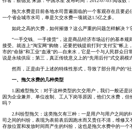
作者：蔡德宽
来源：中国水星
发布时间：2012-07-03
阅读数
拖欠水费是目前各地水司普遍面临的一个客观存在且要必须解
一个省会城市水司，单是欠交水费一项就达1.5亿之多。
如此之高的欠费，如何摧缴？这么严重的问题怎样解决？它不
“一手交钱、一手接货”，这是商品经济市场运行的基本规则
接受。就连上“淘宝网”购物，还要把钱提前打到“支付宝”帐
市的“命脉”和工业“血液”的—自来水，它是一个与人民群众
说是永续供应；第三，真正传统意义上的“先用后付”式交易模
然而，正是由于上述的特殊性形式，导致了部分用户的“社会信
一、拖欠水费的几种类型
1.困难型拖欠：对于这种类型的欠交用户，我们一般还是比
因为企业兼并、单位改制、工人下岗等原因，他们欠水费，但
吗？
2.纠纷型拖欠：这类拖欠有三种：一是用户与用户之间的纠
司之间的纠纷，表现为表前表后因跑水而又责任不清，维修又
存放位置和发放时间而产生的纠纷，这也是拖欠水费中的一个