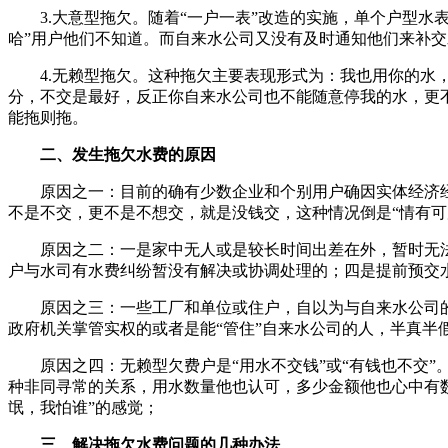
3.大意型拖欠。随着“一户一表”改造的实施，单个户型水
哈”用户他们不知道。而自来水公司又没有及时通知他们来补交
4.无赖型拖欠。这种拖欠主要表现形式为：我也用你的水，
分，不交是最好，反正你自来水公司也不能随意停我的水，更不
能拖则拖。
二、发生拖欠水费的原因
原因之一：目前的确有少数企业和个别用户确因实体经济经
不是不交，更不是不想交，就是没钱交，这种情况倒是“情有可
原因之二：一是家中无人或是较长时间出差在外，暂时无法交
户与水司有水费纠纷暂没有解决或协调处理的；四是提前预交
原因之三：一些工厂和单位或住户，自以为与自来水公司的
政府机关掌管实权的或者是能“管住”自来水公司的人，半真半
原因之四：无赖型欠费户是“用水不交钱”或“有钱也不交”。
种非同寻常的关系，用水数量他也认可，多少金额他也心中有数
氓，我怕谁”的感觉；
三、解决拖欠水费问题的几种办法