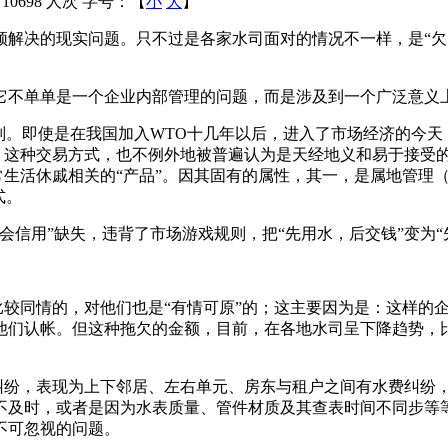
：
10698 人次
字号：【
小
大
】
决的现实问题。只不过是各家水司面对的情况不一样，是“欠多
单单是一个企业内部管理的问题，而是涉及到一个广泛意义上
。即使是在我国加入WTO十几年以后，进入了市场经济的今天，
上，这种交易方式，也不例外地被普遍认为是天经地义和易于接受
日常生活休戚相关的“产品”。因其固有的属性，其一，是属地管理
式。
用”缺失，违背了市场游戏规则，把“先用水，后交钱”变为“先
较同情的，对他们也是“有情可原”的；这主要因为是：这样的
他们认帐。但这种拖欠的金额，目前，在各地水司呈下降趋势，
纷，表现为上下邻居、左右单元、房东与租户之间有水费纠纷
不及时，或者是因为水表质量、管件材质及其查表时间不同步等
不可忽视的问题。