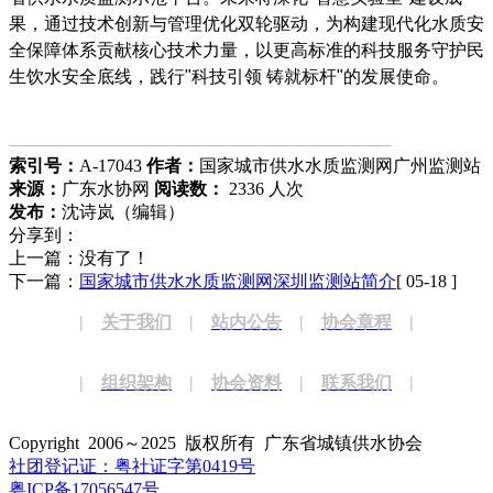
果，通过技术创新与管理优化双轮驱动，为构建现代化水质安
全保障体系贡献核心技术力量，以更高标准的科技服务守护民
生饮水安全底线，践行"科技引领 铸就标杆"的发展使命。
索引号：
A-17043
作者：
国家城市供水水质监测网广州监测站
来源：
广东水协网
阅读数：
2336 人次
发布：
沈诗岚（编辑）
分享到：
上一篇：没有了！
下一篇：
国家城市供水水质监测网深圳监测站简介
[ 05-18 ]
|
关于我们
|
站内公告
|
协会章程
|
|
组织架构
|
协会资料
|
联系我们
|
Copyright 2006～2025 版权所有 广东省城镇供水协会
社团登记证：粤社证字第0419号
粤ICP备17056547号