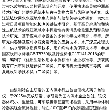
五”科技重大专项、国家供水应急救援中心华南基地、供水全
过程水质智能云监控系统研究与开发、使用快速高灵敏检测新
技术研究广州供水系统中新兴污染物含量与风险评估研究、珠
江流域饮用水水源地水生态保护与修复关键技术研究、供水全
过程日常项目智能化检测关键技术研究、基于高分辨质谱和快
速走航技术的珠江流域水中挥发性有机污染物监测及预警关键
技术研究、基于应急净水设备的多种消毒技术研究，等等。所
研究内容涉及应对水源突发污染的应急技术、水厂深度处理技
术、供水管网水质保障技术、用户终端水质保障技术等，参加
国家饮用水标准GB/T5750以及行业标准CJ/T141-2018的研
编，编制了《优质生活饮用水水质标准》企业标准等。所获奖
项有广州市科技进步奖二等奖、广东省科技进步奖三等奖、华
夏建设科学技术奖（二等奖）等。
由监测站自主研发的国内供水行业首台便携式离子色谱
仪，于2025年完成研发，该研发为国内供水企业首创。该仪
器体积小、重量轻，可车载携带甚至现场检测，采用半导体制
冷器实现全流路温控，能在-10℃至45℃的极端温度范围内稳