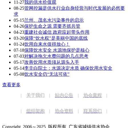
11-27
我的供水价值观
08-25
管网控漏是供水行业自身经营与时代发展的必然要
求
05-15
兰州、茂名水污染事件的启示
04-26
保护生命之源 需要齐抓共管
04-23
重建社会诚信 政府应起带头作用
03-20
保障“饮水权”是美丽中国的底线
01-24
饮用自来水值得放心！
07-18
保障饮水安全 水源地保护是核心
07-03
对解决拖欠水费问题的几点思考
05-17
改善饮用水质须从源头入手
05-14
李圭白院士：水源决定水质 确保饮用水安全
05-08
饮水安全仍“无法可依”
查看更多
|
关于我们
|
站内公告
|
协会章程
|
|
组织架构
|
协会资料
|
联系我们
|
Copyright 2006～2025 版权所有 广东省城镇供水协会