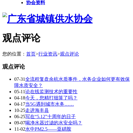
协会资料
观点评论
您的位置：
首页
>
行业资讯
>
观点评论
观点评论
07-31
全流程复盘余杭水质事件，水务企业如何更有效保
障水质安全？
05-11
论在线监测技术的重要性
04-18
今天，您精打细算了吗？
04-17
当5G遇到城市水务……
10-25
走进海丰县
06-25
写在“5.12”十周年的日子
09-07
喝净水器过滤的水安全吗？
11-02
水中PM2.5——亚硝胺