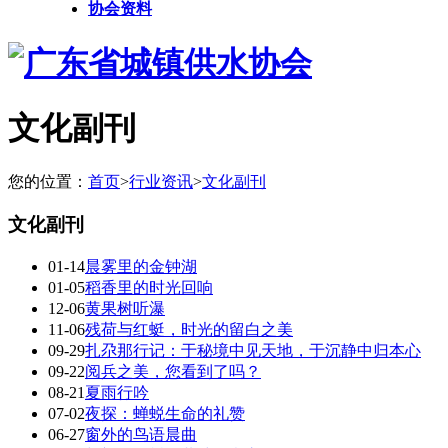
协会资料
文化副刊
您的位置：
首页
>
行业资讯
>
文化副刊
文化副刊
01-14
晨雾里的金钟湖
01-05
稻香里的时光回响
12-06
黄果树听瀑
11-06
残荷与红蜓，时光的留白之美
09-29
扎尕那行记：于秘境中见天地，于沉静中归本心
09-22
阅兵之美，您看到了吗？
08-21
夏雨行吟
07-02
夜探：蝉蜕生命的礼赞
06-27
窗外的鸟语晨曲