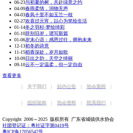
06-23
与初夏的树，共赴绿意之约
04-09
春雨柔情，润物无声
04-03
春风十里不如玉兰一枝
02-27
欢喜过元宵，以心为笔绘生活
01-14
冬之羽杉·梦绘绮彩
01-10
辞别旧岁，谱写新篇
01-06
岁末心语：感恩过往，拥抱未来
12-13
初冬的诗意
11-15
稻香深处，岁月如歌
10-09
日出之韵，天空之绮丽
09-10
云不一定温柔，但一定自由
查看更多
|
关于我们
|
站内公告
|
协会章程
|
|
组织架构
|
协会资料
|
联系我们
|
Copyright 2006～2025 版权所有 广东省城镇供水协会
社团登记证：粤社证字第0419号
粤ICP备17056547号